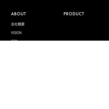
ABOUT
PRODUCT
会社概要
VISION
CSR
SDGs
新社屋紹介
TECHNOLOGY
RECRUIT
技術紹介
採用情報
設備紹介
先輩インタビュー
生産体制
募集要項
働く環境
FAQ
NEWS/
BLOG