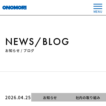
メ
イ
MENU
ン
コ
ン
ABOUT
テ
ン
NEWS/BLOG
PRODUCT
ツ
に
お知らせ / ブログ
ス
TECHNOLOGY
キ
ッ
RECRUIT
プ
FAQ
NEWS/BLOG
2026.04.25
お知らせ
社内の取り組み